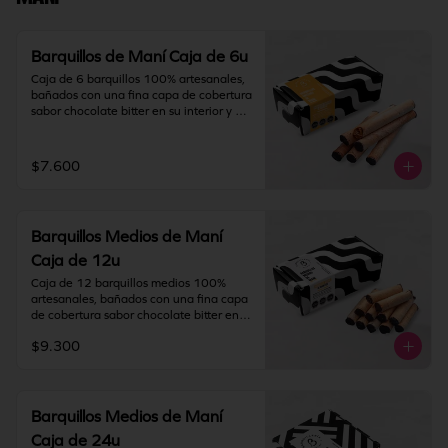
IMPORTANTE: Nuestros barquillos 
tienen una duración de 180 días desde 
la fecha de elaboración.
Barquillos de Maní Caja de 6u
Caja de 6 barquillos 100% artesanales, 
bañados con una fina capa de cobertura 
sabor chocolate bitter en su interior y 
relleno con crema de maní y chocolate.

Contiene gluten, maní, soya y leche. 
$7.600
Elaborado en líneas que también 
procesan huevo, nueces, almendras y 
pistacho.

Barquillos Medios de Maní
Almacenamiento: mantener producto en 
un lugar fresco y seco (18°C a 25°C y 
Caja de 12u
65% HR Máx.). Una vez abierto 
Caja de 12 barquillos medios 100% 
consumir inmediatamente.
artesanales, bañados con una fina capa 
de cobertura sabor chocolate bitter en 
su interior y relleno con crema de maní y 
$9.300
chocolate.

Contiene gluten, maní, soya y leche. 
Elaborado en líneas que también 
procesan huevo, nueces, almendras y 
Barquillos Medios de Maní
pistacho.

Caja de 24u