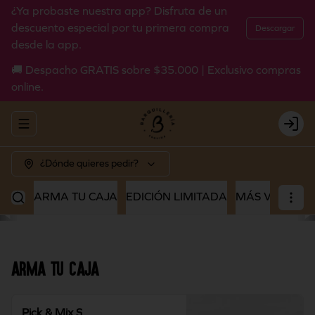
¿Ya probaste nuestra app? Disfruta de un
descuento especial por tu primera compra
Descargar
desde la app.
🚚 Despacho GRATIS sobre $35.000 | Exclusivo compras
online.
Abrir menu de navegación
Login
¿Dónde quieres pedir?
ARMA TU CAJA
EDICIÓN LIMITADA
MÁS VENDIDO
ARMA TU CAJA
Pick & Mix S