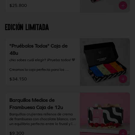
grandes o para tener siempre barquillos 
$25.800
listos para compartir.

Almacenamiento: mantener producto en 
un lugar fresco y seco (18°C a 25°C y 
EDICIÓN LIMITADA
65% HR Máx.). Una vez abierto 
consumir inmediatamente.
"Pruébalos Todos" Caja de
48u
¿No sabes cuál elegir? ¡Prueba todos! 🤎

Creamos la caja perfecta para los 
fanáticos de los barquillos y para 
$34.150
quienes quieren descubrir su nuevo 
sabor favorito. La Caja Degustación 
incluye nuestros 8 rellenos disponibles, 
en formato medio, para que puedas 
probarlos, compartirlos y disfrutar cada 
Barquillos Medios de
uno de nuestros sabores.

Frambuesa Caja de 12u
Incluye:

Barquillos crujientes rellenos de crema 
de frambuesa con chocolate blanco, con 
Original

un equilibrio perfecto entre lo frutal y lo 
Dulce de Leche

dulce. Terminados con puntas bañadas 
Nutella

$9.300
en chocolate blanco que realzan su 