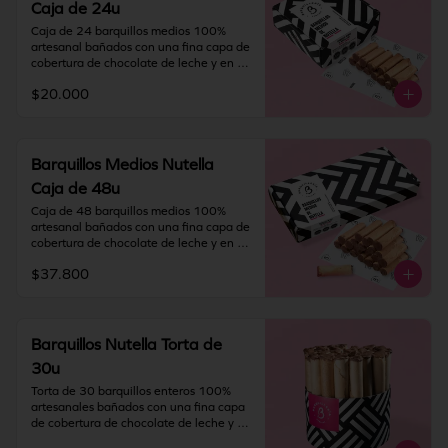
Caja de 24u
fresco y seco (20º) y 65% humedad.

Caja de 24 barquillos medios 100% 
IMPORTANTE: Nuestros barquillos 
artesanal bañados con una fina capa de 
tienen una duración de 60 días desde la 
cobertura de chocolate de leche y en su 
fecha de elaboración. Si vas a viajar o 
interior rellenos con NUTELLA®.

tienes una solicitud especial deja toda la 
$20.000
información en "Indicaciones 
Contiene gluten, soya y leche.

especiales".
Elaborado en líneas que también 
procesan huevo, almendra y nueces.

Recomendación: Mantener en un lugar 
Barquillos Medios Nutella
fresco y seco (20º) y 65% humedad.

Caja de 48u
IMPORTANTE: Nuestros barquillos 
Caja de 48 barquillos medios 100% 
tienen una duración de 60 días desde la 
artesanal bañados con una fina capa de 
fecha de elaboración. Si vas a viajar o 
cobertura de chocolate de leche y en su 
tienes una solicitud especial deja toda la 
interior rellenos con NUTELLA®.

información en "Indicaciones 
$37.800
especiales".
Contiene gluten, soya y leche.

Elaborado en líneas que también 
procesan huevo, almendra y nueces.

Recomendación: Mantener en un lugar 
Barquillos Nutella Torta de
fresco y seco (20º) y 65% humedad.

30u
IMPORTANTE: Nuestros barquillos 
Torta de 30 barquillos enteros 100% 
tienen una duración de 60 días desde la 
artesanales bañados con una fina capa 
fecha de elaboración. Si vas a viajar o 
de cobertura de chocolate de leche y en 
tienes una solicitud especial deja toda la 
su interior rellenos con NUTELLA®.
