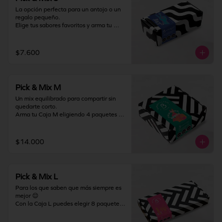
La opción perfecta para un antojo o un 
regalo pequeño.

Elige tus sabores favoritos y arma tu 
Caja S con 2 paquetes de barquillos, 
combinándolos como más te guste. Ideal 
para probar, compartir en pequeño o 
$7.600
darte un gustito solo para ti.

Almacenamiento: mantener producto en 
un lugar fresco y seco (18°C a 25°C y 
Pick & Mix M
65% HR Máx.). Una vez abierto 
consumir inmediatamente.
Un mix equilibrado para compartir sin 
quedarte corto.

Arma tu Caja M eligiendo 4 paquetes de 
barquillos y crea la combinación 
perfecta entre clásicos y favoritos. Ideal 
para regalar, llevar a una junta o 
$14.000
disfrutar en familia.

Almacenamiento: mantener producto en 
un lugar fresco y seco (18°C a 25°C y 
Pick & Mix L
65% HR Máx.). Una vez abierto 
consumir inmediatamente.
Para los que saben que más siempre es 
mejor 😌

Con la Caja L puedes elegir 8 paquetes 
de barquillos y armar el mix definitivo. 
Perfecta para celebraciones, regalos 