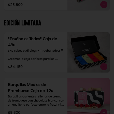
grandes o para tener siempre barquillos 
$25.800
listos para compartir.

Almacenamiento: mantener producto en 
un lugar fresco y seco (18°C a 25°C y 
EDICIÓN LIMITADA
65% HR Máx.). Una vez abierto 
consumir inmediatamente.
"Pruébalos Todos" Caja de
48u
¿No sabes cuál elegir? ¡Prueba todos! 🤎

Creamos la caja perfecta para los 
fanáticos de los barquillos y para 
$34.150
quienes quieren descubrir su nuevo 
sabor favorito. La Caja Degustación 
incluye nuestros 8 rellenos disponibles, 
en formato medio, para que puedas 
probarlos, compartirlos y disfrutar cada 
Barquillos Medios de
uno de nuestros sabores.

Frambuesa Caja de 12u
Incluye:

Barquillos crujientes rellenos de crema 
de frambuesa con chocolate blanco, con 
Original

un equilibrio perfecto entre lo frutal y lo 
Dulce de Leche

dulce. Terminados con puntas bañadas 
Nutella

$9.300
en chocolate blanco que realzan su 