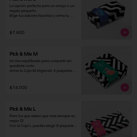
La opción perfecta para un antojo o un 
regalo pequeño.

Elige tus sabores favoritos y arma tu 
Caja S con 2 paquetes de barquillos, 
combinándolos como más te guste. Ideal 
para probar, compartir en pequeño o 
$7.600
darte un gustito solo para ti.

Almacenamiento: mantener producto en 
un lugar fresco y seco (18°C a 25°C y 
Pick & Mix M
65% HR Máx.). Una vez abierto 
consumir inmediatamente.
Un mix equilibrado para compartir sin 
quedarte corto.

Arma tu Caja M eligiendo 4 paquetes de 
barquillos y crea la combinación 
perfecta entre clásicos y favoritos. Ideal 
para regalar, llevar a una junta o 
$14.000
disfrutar en familia.

Almacenamiento: mantener producto en 
un lugar fresco y seco (18°C a 25°C y 
Pick & Mix L
65% HR Máx.). Una vez abierto 
consumir inmediatamente.
Para los que saben que más siempre es 
mejor 😌

Con la Caja L puedes elegir 8 paquetes 
de barquillos y armar el mix definitivo. 
Perfecta para celebraciones, regalos 