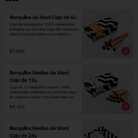
IMPORTANTE: Nuestros barquillos 
tienen una duración de 180 días desde 
la fecha de elaboración.
Barquillos de Maní Caja de 6u
Caja de 6 barquillos 100% artesanales, 
bañados con una fina capa de cobertura 
sabor chocolate bitter en su interior y 
relleno con crema de maní y chocolate.

Contiene gluten, maní, soya y leche. 
$7.600
Elaborado en líneas que también 
procesan huevo, nueces, almendras y 
pistacho.

Barquillos Medios de Maní
Almacenamiento: mantener producto en 
un lugar fresco y seco (18°C a 25°C y 
Caja de 12u
65% HR Máx.). Una vez abierto 
Caja de 12 barquillos medios 100% 
consumir inmediatamente.
artesanales, bañados con una fina capa 
de cobertura sabor chocolate bitter en 
su interior y relleno con crema de maní y 
$9.300
chocolate.

Contiene gluten, maní, soya y leche. 
Elaborado en líneas que también 
procesan huevo, nueces, almendras y 
Barquillos Medios de Maní
pistacho.

Caja de 24u