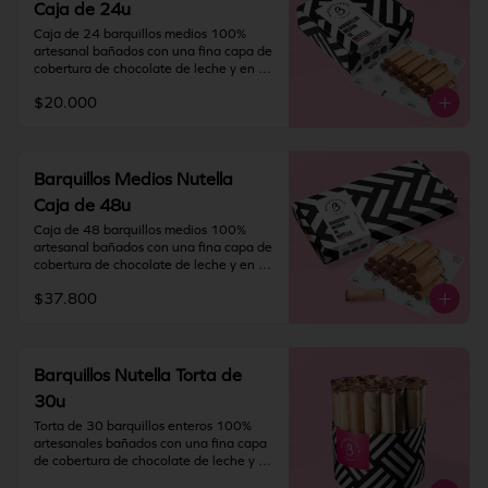
Caja de 24u
fresco y seco (20º) y 65% humedad.

Caja de 24 barquillos medios 100% 
IMPORTANTE: Nuestros barquillos 
artesanal bañados con una fina capa de 
tienen una duración de 60 días desde la 
cobertura de chocolate de leche y en su 
fecha de elaboración. Si vas a viajar o 
interior rellenos con NUTELLA®.

tienes una solicitud especial deja toda la 
$20.000
información en "Indicaciones 
Contiene gluten, soya y leche.

especiales".
Elaborado en líneas que también 
procesan huevo, almendra y nueces.

Recomendación: Mantener en un lugar 
Barquillos Medios Nutella
fresco y seco (20º) y 65% humedad.

Caja de 48u
IMPORTANTE: Nuestros barquillos 
Caja de 48 barquillos medios 100% 
tienen una duración de 60 días desde la 
artesanal bañados con una fina capa de 
fecha de elaboración. Si vas a viajar o 
cobertura de chocolate de leche y en su 
tienes una solicitud especial deja toda la 
interior rellenos con NUTELLA®.

información en "Indicaciones 
$37.800
especiales".
Contiene gluten, soya y leche.

Elaborado en líneas que también 
procesan huevo, almendra y nueces.

Recomendación: Mantener en un lugar 
Barquillos Nutella Torta de
fresco y seco (20º) y 65% humedad.

30u
IMPORTANTE: Nuestros barquillos 
Torta de 30 barquillos enteros 100% 
tienen una duración de 60 días desde la 
artesanales bañados con una fina capa 
fecha de elaboración. Si vas a viajar o 
de cobertura de chocolate de leche y en 
tienes una solicitud especial deja toda la 
su interior rellenos con NUTELLA®.
