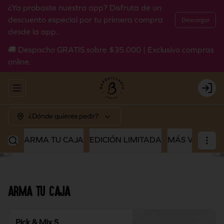
¿Ya probaste nuestra app? Disfruta de un
descuento especial por tu primera compra
Descargar
desde la app.
🚚 Despacho GRATIS sobre $35.000 | Exclusivo compras
online.
Abrir menu de navegación
Login
¿Dónde quieres pedir?
ARMA TU CAJA
EDICIÓN LIMITADA
MÁS VENDIDO
ARMA TU CAJA
Pick & Mix S