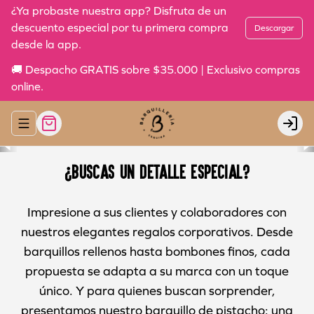
¿Ya probaste nuestra app? Disfruta de un
descuento especial por tu primera compra
Descargar
desde la app.
🚚 Despacho GRATIS sobre $35.000 | Exclusivo compras
online.
Abrir menu de navegación
Login
¿Buscas un detalle especial?
Impresione a sus clientes y colaboradores con
nuestros elegantes regalos corporativos. Desde
barquillos rellenos hasta bombones finos, cada
propuesta se adapta a su marca con un toque
único. Y para quienes buscan sorprender,
presentamos nuestro barquillo de pistacho: una