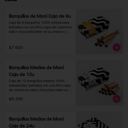
IMPORTANTE: Nuestros barquillos 
tienen una duración de 180 días desde 
la fecha de elaboración.
Barquillos de Maní Caja de 6u
Caja de 6 barquillos 100% artesanales, 
bañados con una fina capa de cobertura 
sabor chocolate bitter en su interior y 
relleno con crema de maní y chocolate.

Contiene gluten, maní, soya y leche. 
$7.600
Elaborado en líneas que también 
procesan huevo, nueces, almendras y 
pistacho.

Barquillos Medios de Maní
Almacenamiento: mantener producto en 
un lugar fresco y seco (18°C a 25°C y 
Caja de 12u
65% HR Máx.). Una vez abierto 
Caja de 12 barquillos medios 100% 
consumir inmediatamente.
artesanales, bañados con una fina capa 
de cobertura sabor chocolate bitter en 
su interior y relleno con crema de maní y 
$9.300
chocolate.

Contiene gluten, maní, soya y leche. 
Elaborado en líneas que también 
procesan huevo, nueces, almendras y 
Barquillos Medios de Maní
pistacho.

Caja de 24u