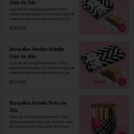
Caja de 24u
fresco y seco (20º) y 65% humedad.

Caja de 24 barquillos medios 100% 
IMPORTANTE: Nuestros barquillos 
artesanal bañados con una fina capa de 
tienen una duración de 60 días desde la 
cobertura de chocolate de leche y en su 
fecha de elaboración. Si vas a viajar o 
interior rellenos con NUTELLA®.

tienes una solicitud especial deja toda la 
$20.000
información en "Indicaciones 
Contiene gluten, soya y leche.

especiales".
Elaborado en líneas que también 
procesan huevo, almendra y nueces.

Recomendación: Mantener en un lugar 
Barquillos Medios Nutella
fresco y seco (20º) y 65% humedad.

Caja de 48u
IMPORTANTE: Nuestros barquillos 
Caja de 48 barquillos medios 100% 
tienen una duración de 60 días desde la 
artesanal bañados con una fina capa de 
fecha de elaboración. Si vas a viajar o 
cobertura de chocolate de leche y en su 
tienes una solicitud especial deja toda la 
interior rellenos con NUTELLA®.

información en "Indicaciones 
$37.800
especiales".
Contiene gluten, soya y leche.

Elaborado en líneas que también 
procesan huevo, almendra y nueces.

Recomendación: Mantener en un lugar 
Barquillos Nutella Torta de
fresco y seco (20º) y 65% humedad.

30u
IMPORTANTE: Nuestros barquillos 
Torta de 30 barquillos enteros 100% 
tienen una duración de 60 días desde la 
artesanales bañados con una fina capa 
fecha de elaboración. Si vas a viajar o 
de cobertura de chocolate de leche y en 
tienes una solicitud especial deja toda la 
su interior rellenos con NUTELLA®.
