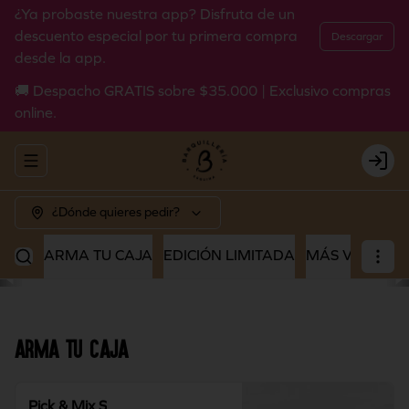
¿Ya probaste nuestra app? Disfruta de un
descuento especial por tu primera compra
Descargar
desde la app.
🚚 Despacho GRATIS sobre $35.000 | Exclusivo compras
online.
Abrir menu de navegación
Login
¿Dónde quieres pedir?
ARMA TU CAJA
EDICIÓN LIMITADA
MÁS VENDIDO
ARMA TU CAJA
Pick & Mix S