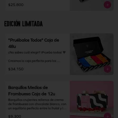
grandes o para tener siempre barquillos 
$25.800
listos para compartir.

Almacenamiento: mantener producto en 
un lugar fresco y seco (18°C a 25°C y 
EDICIÓN LIMITADA
65% HR Máx.). Una vez abierto 
consumir inmediatamente.
"Pruébalos Todos" Caja de
48u
¿No sabes cuál elegir? ¡Prueba todos! 🤎

Creamos la caja perfecta para los 
fanáticos de los barquillos y para 
$34.150
quienes quieren descubrir su nuevo 
sabor favorito. La Caja Degustación 
incluye nuestros 8 rellenos disponibles, 
en formato medio, para que puedas 
probarlos, compartirlos y disfrutar cada 
Barquillos Medios de
uno de nuestros sabores.

Frambuesa Caja de 12u
Incluye:

Barquillos crujientes rellenos de crema 
de frambuesa con chocolate blanco, con 
Original

un equilibrio perfecto entre lo frutal y lo 
Dulce de Leche

dulce. Terminados con puntas bañadas 
Nutella

$9.300
en chocolate blanco que realzan su 