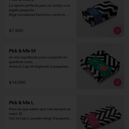
La opción perfecta para un antojo o un 
regalo pequeño.

Elige tus sabores favoritos y arma tu 
Caja S con 2 paquetes de barquillos, 
combinándolos como más te guste. Ideal 
para probar, compartir en pequeño o 
$7.600
darte un gustito solo para ti.

Almacenamiento: mantener producto en 
un lugar fresco y seco (18°C a 25°C y 
Pick & Mix M
65% HR Máx.). Una vez abierto 
consumir inmediatamente.
Un mix equilibrado para compartir sin 
quedarte corto.

Arma tu Caja M eligiendo 4 paquetes de 
barquillos y crea la combinación 
perfecta entre clásicos y favoritos. Ideal 
para regalar, llevar a una junta o 
$14.000
disfrutar en familia.

Almacenamiento: mantener producto en 
un lugar fresco y seco (18°C a 25°C y 
Pick & Mix L
65% HR Máx.). Una vez abierto 
consumir inmediatamente.
Para los que saben que más siempre es 
mejor 😌

Con la Caja L puedes elegir 8 paquetes 
de barquillos y armar el mix definitivo. 
Perfecta para celebraciones, regalos 