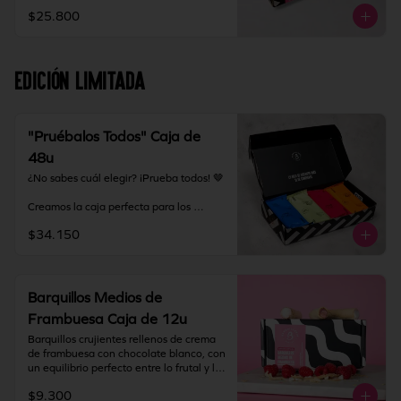
grandes o para tener siempre barquillos 
$25.800
listos para compartir.

Almacenamiento: mantener producto en 
un lugar fresco y seco (18°C a 25°C y 
EDICIÓN LIMITADA
65% HR Máx.). Una vez abierto 
consumir inmediatamente.
"Pruébalos Todos" Caja de
48u
¿No sabes cuál elegir? ¡Prueba todos! 🤎

Creamos la caja perfecta para los 
fanáticos de los barquillos y para 
$34.150
quienes quieren descubrir su nuevo 
sabor favorito. La Caja Degustación 
incluye nuestros 8 rellenos disponibles, 
en formato medio, para que puedas 
probarlos, compartirlos y disfrutar cada 
Barquillos Medios de
uno de nuestros sabores.

Frambuesa Caja de 12u
Incluye:

Barquillos crujientes rellenos de crema 
de frambuesa con chocolate blanco, con 
Original

un equilibrio perfecto entre lo frutal y lo 
Dulce de Leche

dulce. Terminados con puntas bañadas 
Nutella

$9.300
en chocolate blanco que realzan su 