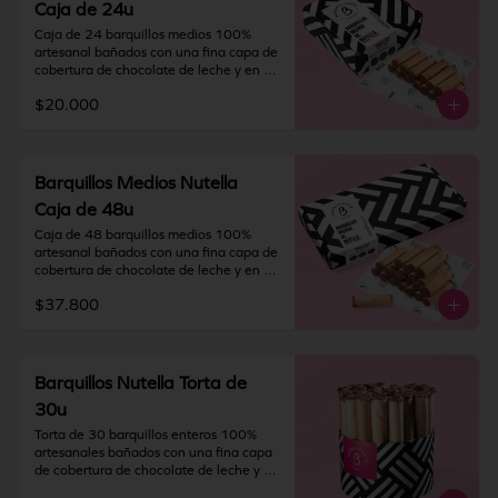
Caja de 24u
fresco y seco (20º) y 65% humedad.

Caja de 24 barquillos medios 100% 
IMPORTANTE: Nuestros barquillos 
artesanal bañados con una fina capa de 
tienen una duración de 60 días desde la 
cobertura de chocolate de leche y en su 
fecha de elaboración. Si vas a viajar o 
interior rellenos con NUTELLA®.

tienes una solicitud especial deja toda la 
$20.000
información en "Indicaciones 
Contiene gluten, soya y leche.

especiales".
Elaborado en líneas que también 
procesan huevo, almendra y nueces.

Recomendación: Mantener en un lugar 
Barquillos Medios Nutella
fresco y seco (20º) y 65% humedad.

Caja de 48u
IMPORTANTE: Nuestros barquillos 
Caja de 48 barquillos medios 100% 
tienen una duración de 60 días desde la 
artesanal bañados con una fina capa de 
fecha de elaboración. Si vas a viajar o 
cobertura de chocolate de leche y en su 
tienes una solicitud especial deja toda la 
interior rellenos con NUTELLA®.

información en "Indicaciones 
$37.800
especiales".
Contiene gluten, soya y leche.

Elaborado en líneas que también 
procesan huevo, almendra y nueces.

Recomendación: Mantener en un lugar 
Barquillos Nutella Torta de
fresco y seco (20º) y 65% humedad.

30u
IMPORTANTE: Nuestros barquillos 
Torta de 30 barquillos enteros 100% 
tienen una duración de 60 días desde la 
artesanales bañados con una fina capa 
fecha de elaboración. Si vas a viajar o 
de cobertura de chocolate de leche y en 
tienes una solicitud especial deja toda la 
su interior rellenos con NUTELLA®.
