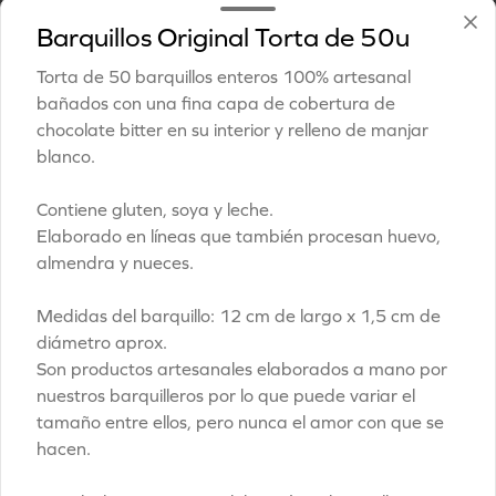
especiales".
Contiene trigo, leche y maní. Elaborado 
Barquillos Original Torta de 50u
en líneas que también procesan nueces.

$6.200
Recomendación: Mantener en un lugar 
Torta de 50 barquillos enteros 100% artesanal
fresco y seco (20º) y 65% humedad.

bañados con una fina capa de cobertura de
IMPORTANTE: Nuestras grageas tienen 
chocolate bitter en su interior y relleno de manjar
Mix tentación Caja de 24u
una duración de 60 días desde la fecha 
blanco.
de elaboración. Si vas a viajar o tienes 
Delicioso y delicado mix de productos 
una solicitud especial deja toda la 
Barquillería bañados en chocolate fino 
información en "Indicaciones 
blanco, bitter, leche y gold.

Contiene gluten, soya y leche.
especiales".
Elaborado en líneas que también procesan huevo,
Este mix incluye:

- 10 bombones de barquillo.

almendra y nueces.
$20.500
- 6 habanitos de barquillo.

- 8 palmeritas de hojaldre bañadas. 

Medidas del barquillo: 12 cm de largo x 1,5 cm de
Alérgenos palmeritas bañadas: Contiene 
Bombones de barquillo 20U
diámetro aprox.
TRIGO, LECHE, SOYA. Puede tener 
trazas de huevo.

¡NUEVOS RELLENOS!

Son productos artesanales elaborados a mano por
nuestros barquilleros por lo que puede variar el
Alérgenos habanitos de barquillo: 
Caja de Bombones de Barquillos, 
Contiene GLUTEN, LECHE y SOYA. 
contiene 20 unidades de bombones con 
tamaño entre ellos, pero nunca el amor con que se
Puede tener trazas de nueces y 
4 variedades. Ideales para regalar o 
hacen.
avellanas

compartir con quienes más quieras.

$17.600
Alérgenos bombones de barquillo: 
Caffetto: Bombón de barquillo bañado 