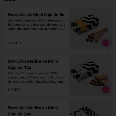
IMPORTANTE: Nuestros barquillos 
tienen una duración de 180 días desde 
la fecha de elaboración.
Barquillos de Maní Caja de 6u
Caja de 6 barquillos 100% artesanales, 
bañados con una fina capa de cobertura 
sabor chocolate bitter en su interior y 
relleno con crema de maní y chocolate.

Contiene gluten, maní, soya y leche. 
$7.600
Elaborado en líneas que también 
procesan huevo, nueces, almendras y 
pistacho.

Barquillos Medios de Maní
Almacenamiento: mantener producto en 
un lugar fresco y seco (18°C a 25°C y 
Caja de 12u
65% HR Máx.). Una vez abierto 
Caja de 12 barquillos medios 100% 
consumir inmediatamente.
artesanales, bañados con una fina capa 
de cobertura sabor chocolate bitter en 
su interior y relleno con crema de maní y 
$9.300
chocolate.

Contiene gluten, maní, soya y leche. 
Elaborado en líneas que también 
procesan huevo, nueces, almendras y 
Barquillos Medios de Maní
pistacho.

Caja de 24u