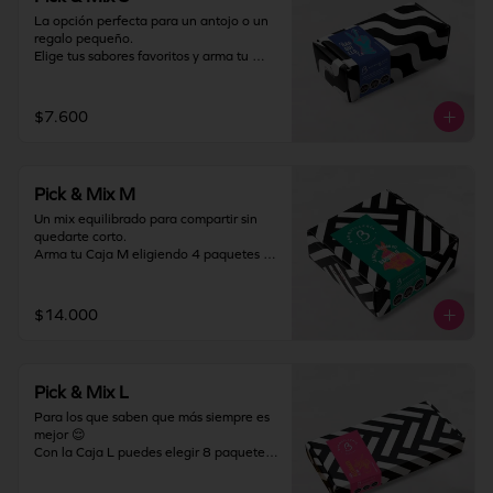
La opción perfecta para un antojo o un 
regalo pequeño.

Elige tus sabores favoritos y arma tu 
Caja S con 2 paquetes de barquillos, 
combinándolos como más te guste. Ideal 
para probar, compartir en pequeño o 
$7.600
darte un gustito solo para ti.

Almacenamiento: mantener producto en 
un lugar fresco y seco (18°C a 25°C y 
Pick & Mix M
65% HR Máx.). Una vez abierto 
consumir inmediatamente.
Un mix equilibrado para compartir sin 
quedarte corto.

Arma tu Caja M eligiendo 4 paquetes de 
barquillos y crea la combinación 
perfecta entre clásicos y favoritos. Ideal 
para regalar, llevar a una junta o 
$14.000
disfrutar en familia.

Almacenamiento: mantener producto en 
un lugar fresco y seco (18°C a 25°C y 
Pick & Mix L
65% HR Máx.). Una vez abierto 
consumir inmediatamente.
Para los que saben que más siempre es 
mejor 😌

Con la Caja L puedes elegir 8 paquetes 
de barquillos y armar el mix definitivo. 
Perfecta para celebraciones, regalos 