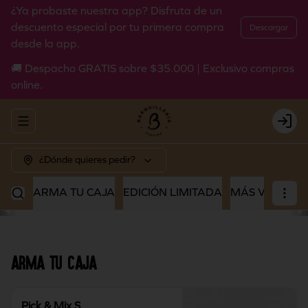
¿Ya probaste nuestra app? Disfruta de un
descuento especial por tu primera compra
Descargar
desde la app.
🚚 Despacho GRATIS sobre $35.000 | Exclusivo compras
online.
Abrir menu de navegación
Login
¿Dónde quieres pedir?
ARMA TU CAJA
EDICIÓN LIMITADA
MÁS VENDIDO
ARMA TU CAJA
Pick & Mix S