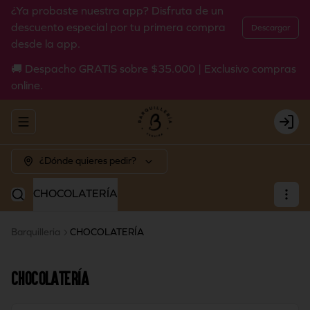
¿Ya probaste nuestra app? Disfruta de un
descuento especial por tu primera compra
Descargar
desde la app.
🚚 Despacho GRATIS sobre $35.000 | Exclusivo compras
online.
Abrir menu de navegación
Login
¿Dónde quieres pedir?
CHOCOLATERÍA
Barquilleria
CHOCOLATERÍA
CHOCOLATERÍA