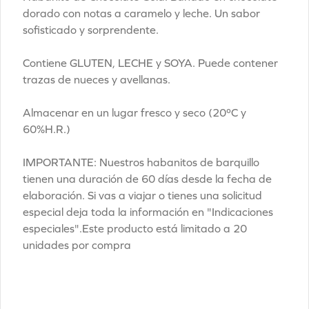
bañadas tienen una duración de 60 días 
dorado con notas a caramelo y leche. Un sabor
Reclamo
desde la fecha de elaboración. Si vas a 
sofisticado y sorprendente.
Descarga nuestra app
viajar o tienes una solicitud especial 
deja toda la información en 
Recicla tus tubos y cajas
"Indicaciones especiales".
Contiene GLUTEN, LECHE y SOYA. Puede contener
Términos y condiciones
trazas de nueces y avellanas.
Política de privacidad
Almacenar en un lugar fresco y seco (20ºC y
Redes sociales
60%H.R.)
Instagram
IMPORTANTE: Nuestros habanitos de barquillo
Facebook
tienen una duración de 60 días desde la fecha de
TikTok
elaboración. Si vas a viajar o tienes una solicitud
especial deja toda la información en "Indicaciones
Mi cuenta
especiales".
Este producto está limitado a 20
unidades por compra
Pedir
Iniciar sesión