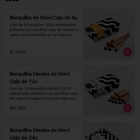
IMPORTANTE: Nuestros barquillos 
tienen una duración de 180 días desde 
la fecha de elaboración.
Barquillos de Maní Caja de 6u
Caja de 6 barquillos 100% artesanales, 
bañados con una fina capa de cobertura 
sabor chocolate bitter en su interior y 
relleno con crema de maní y chocolate.

Contiene gluten, maní, soya y leche. 
$7.600
Elaborado en líneas que también 
procesan huevo, nueces, almendras y 
pistacho.

Barquillos Medios de Maní
Almacenamiento: mantener producto en 
un lugar fresco y seco (18°C a 25°C y 
Caja de 12u
65% HR Máx.). Una vez abierto 
Caja de 12 barquillos medios 100% 
consumir inmediatamente.
artesanales, bañados con una fina capa 
de cobertura sabor chocolate bitter en 
su interior y relleno con crema de maní y 
$9.300
chocolate.

Contiene gluten, maní, soya y leche. 
Elaborado en líneas que también 
procesan huevo, nueces, almendras y 
Barquillos Medios de Maní
pistacho.

Caja de 24u