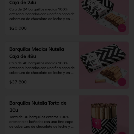
Caja de 24u
fresco y seco (20º) y 65% humedad.

Caja de 24 barquillos medios 100% 
IMPORTANTE: Nuestros barquillos 
artesanal bañados con una fina capa de 
tienen una duración de 60 días desde la 
cobertura de chocolate de leche y en su 
fecha de elaboración. Si vas a viajar o 
interior rellenos con NUTELLA®.

tienes una solicitud especial deja toda la 
$20.000
información en "Indicaciones 
Contiene gluten, soya y leche.

especiales".
Elaborado en líneas que también 
procesan huevo, almendra y nueces.

Recomendación: Mantener en un lugar 
Barquillos Medios Nutella
fresco y seco (20º) y 65% humedad.

Caja de 48u
IMPORTANTE: Nuestros barquillos 
Caja de 48 barquillos medios 100% 
tienen una duración de 60 días desde la 
artesanal bañados con una fina capa de 
fecha de elaboración. Si vas a viajar o 
cobertura de chocolate de leche y en su 
tienes una solicitud especial deja toda la 
interior rellenos con NUTELLA®.

información en "Indicaciones 
$37.800
especiales".
Contiene gluten, soya y leche.

Elaborado en líneas que también 
procesan huevo, almendra y nueces.

Recomendación: Mantener en un lugar 
Barquillos Nutella Torta de
fresco y seco (20º) y 65% humedad.

30u
IMPORTANTE: Nuestros barquillos 
Torta de 30 barquillos enteros 100% 
tienen una duración de 60 días desde la 
artesanales bañados con una fina capa 
fecha de elaboración. Si vas a viajar o 
de cobertura de chocolate de leche y en 
tienes una solicitud especial deja toda la 
su interior rellenos con NUTELLA®.
