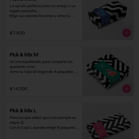
La opción perfecta para un antojo o un 
regalo pequeño.

Elige tus sabores favoritos y arma tu 
Caja S con 2 paquetes de barquillos, 
combinándolos como más te guste. Ideal 
para probar, compartir en pequeño o 
$7.600
darte un gustito solo para ti.

Almacenamiento: mantener producto en 
un lugar fresco y seco (18°C a 25°C y 
Pick & Mix M
65% HR Máx.). Una vez abierto 
consumir inmediatamente.
Un mix equilibrado para compartir sin 
quedarte corto.

Arma tu Caja M eligiendo 4 paquetes de 
barquillos y crea la combinación 
perfecta entre clásicos y favoritos. Ideal 
para regalar, llevar a una junta o 
$14.000
disfrutar en familia.

Almacenamiento: mantener producto en 
un lugar fresco y seco (18°C a 25°C y 
Pick & Mix L
65% HR Máx.). Una vez abierto 
consumir inmediatamente.
Para los que saben que más siempre es 
mejor 😌

Con la Caja L puedes elegir 8 paquetes 
de barquillos y armar el mix definitivo. 
Perfecta para celebraciones, regalos 