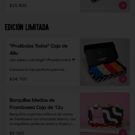
grandes o para tener siempre barquillos 
$25.800
listos para compartir.

Almacenamiento: mantener producto en 
un lugar fresco y seco (18°C a 25°C y 
EDICIÓN LIMITADA
65% HR Máx.). Una vez abierto 
consumir inmediatamente.
"Pruébalos Todos" Caja de
48u
¿No sabes cuál elegir? ¡Prueba todos! 🤎

Creamos la caja perfecta para los 
fanáticos de los barquillos y para 
$34.150
quienes quieren descubrir su nuevo 
sabor favorito. La Caja Degustación 
incluye nuestros 8 rellenos disponibles, 
en formato medio, para que puedas 
probarlos, compartirlos y disfrutar cada 
Barquillos Medios de
uno de nuestros sabores.

Frambuesa Caja de 12u
Incluye:

Barquillos crujientes rellenos de crema 
de frambuesa con chocolate blanco, con 
Original

un equilibrio perfecto entre lo frutal y lo 
Dulce de Leche

dulce. Terminados con puntas bañadas 
Nutella

$9.300
en chocolate blanco que realzan su 