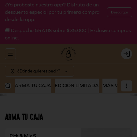
¿Ya probaste nuestra app? Disfruta de un
descuento especial por tu primera compra
Descargar
desde la app.
🚚 Despacho GRATIS sobre $35.000 | Exclusivo compras
online.
Abrir menu de navegación
Login
¿Dónde quieres pedir?
ARMA TU CAJA
EDICIÓN LIMITADA
MÁS VENDIDO
ARMA TU CAJA
Pick & Mix S